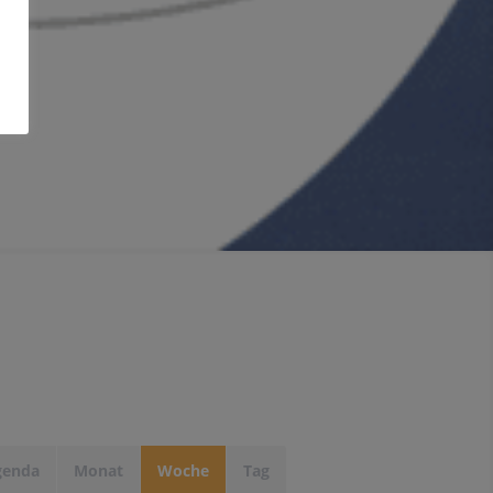
genda
Monat
Woche
Tag