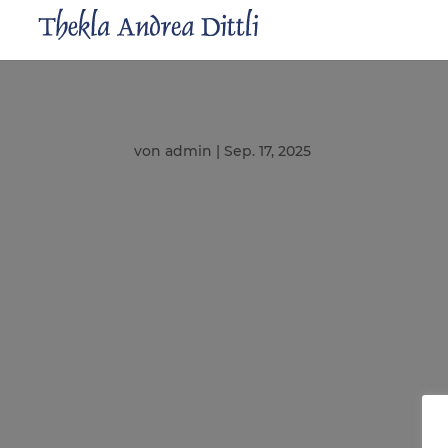
von
admin
|
Sep. 17, 2025