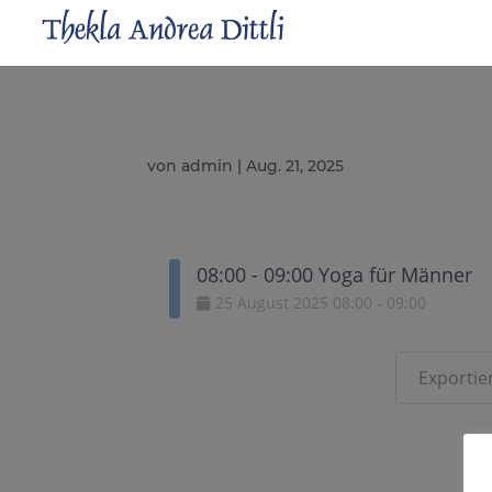
von
admin
|
Aug. 21, 2025
08:00 - 09:00 Yoga für Männer
25
August
2025
08:00
-
09:00
Exportier