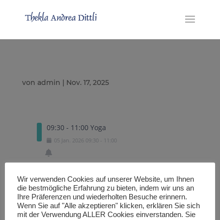
von
admin
|
Nov. 17, 2025
09:30 - 11:00 Yoga
05
Jan.
2026
09:30
-
11:00
Wir verwenden Cookies auf unserer Website, um Ihnen
Exportiere eine .ICS Datei
die bestmögliche Erfahrung zu bieten, indem wir uns an
Ihre Präferenzen und wiederholten Besuche erinnern.
Wenn Sie auf "Alle akzeptieren" klicken, erklären Sie sich
mit der Verwendung ALLER Cookies einverstanden. Sie
Importiere in den Google Kalender