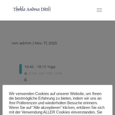
von
admin
|
Nov. 17, 2025
16:45 - 18:15 Yoga
23
Feb.
2026
17:00
-
18:30
Wir verwenden Cookies auf unserer Website, um Ihnen
Exportiere eine .ICS Datei
die bestmögliche Erfahrung zu bieten, indem wir uns an
Ihre Präferenzen und wiederholten Besuche erinnern.
Wenn Sie auf "Alle akzeptieren" klicken, erklären Sie sich
mit der Verwendung ALLER Cookies einverstanden. Sie
Importiere in den Google Kalender