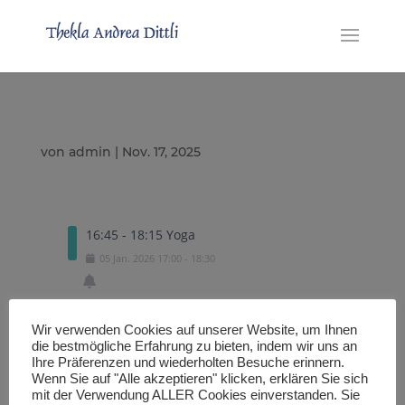
von
admin
|
Nov. 17, 2025
16:45 - 18:15 Yoga
05
Jan.
2026
17:00
-
18:30
Wir verwenden Cookies auf unserer Website, um Ihnen
Exportiere eine .ICS Datei
die bestmögliche Erfahrung zu bieten, indem wir uns an
Ihre Präferenzen und wiederholten Besuche erinnern.
Wenn Sie auf "Alle akzeptieren" klicken, erklären Sie sich
mit der Verwendung ALLER Cookies einverstanden. Sie
Importiere in den Google Kalender