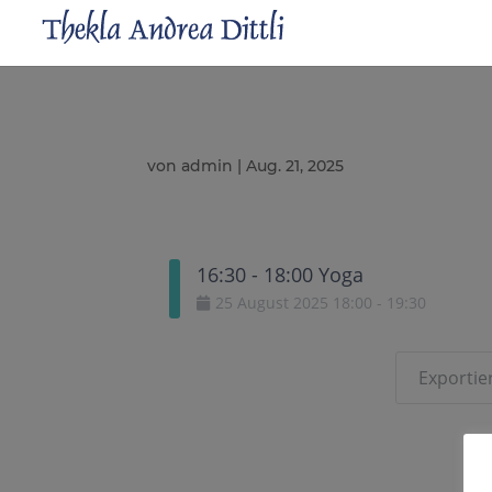
von
admin
|
Aug. 21, 2025
16:30 - 18:00 Yoga
25
August
2025
18:00
-
19:30
Exportier