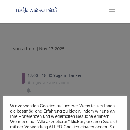
von
admin
|
Nov. 17, 2025
17:00 - 18:30 Yoga in Lansen
05
Jan.
2026
00:00
-
00:00
Wir verwenden Cookies auf unserer Website, um Ihnen
Exportiere eine .ICS Datei
die bestmögliche Erfahrung zu bieten, indem wir uns an
Ihre Präferenzen und wiederholten Besuche erinnern.
Wenn Sie auf "Alle akzeptieren" klicken, erklären Sie sich
mit der Verwendung ALLER Cookies einverstanden. Sie
Importiere in den Google Kalender