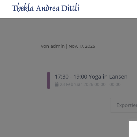
von
admin
|
Nov. 17, 2025
17:30 - 19:00 Yoga in Lansen
23
Februar
2026
00:00
-
00:00
Exportier