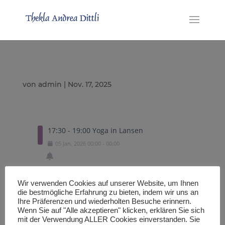
von
admin
|
Nov. 17, 2025
17:30 - 19:00 Yoga in Lansen
05
Jan.
2026
00:00
-
00:00
Wir verwenden Cookies auf unserer Website, um Ihnen
Exportiere eine .ICS Datei
die bestmögliche Erfahrung zu bieten, indem wir uns an
Ihre Präferenzen und wiederholten Besuche erinnern.
Wenn Sie auf "Alle akzeptieren" klicken, erklären Sie sich
mit der Verwendung ALLER Cookies einverstanden. Sie
Importiere in den Google Kalender