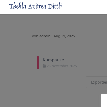
von
admin
|
Aug. 21, 2025
Kurspause
26
November
2025
Exportier